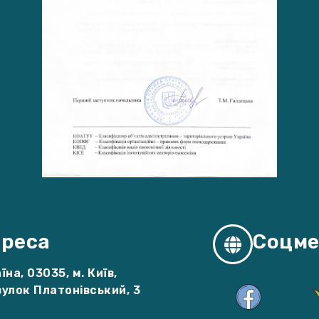
реса
Соцме
їна, 03035, м. Київ,
улок Платонівський, 3