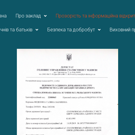
вна
Про заклад
Прозорість та інформаційна відкрит
чнів та батьків
Безпека та добробут
Виховний п