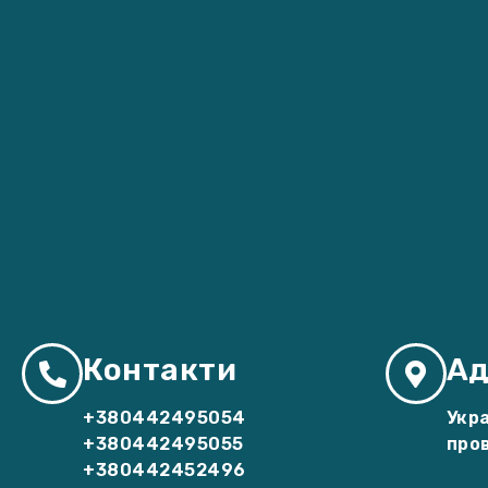
Контакти
Ад
+380442495054
Укра
+380442495055
пров
+380442452496