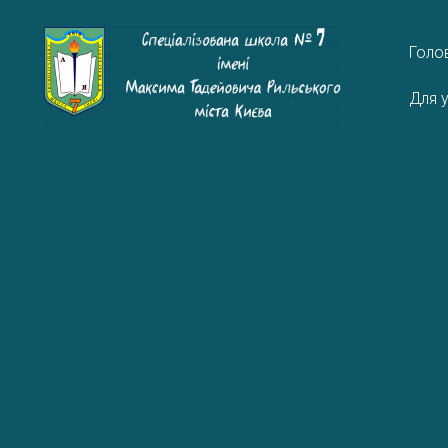
Голо
Для у